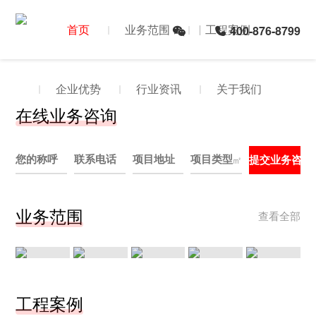
首页
业务范围
工程案例
400-876-8799
企业优势
行业资讯
关于我们
在线业务咨询
㎡
业务范围
查看全部
设计院
建筑装饰
古建中式
市政园林
医疗空间
工程案例
全场景空间设计，多类项目一站式服务
医疗、校园、旧区改造、展览、高端整装
古建修缮、中式装修、文物保护
景观绿化、小区、私家庭院景观设计施工
专业医院、门诊、医美、诊所整体装饰装修工程