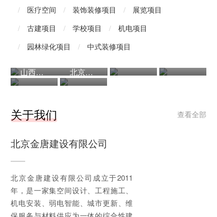
/
医疗空间
/
装饰装修项目
/
展览项目
/
古建项目
/
学校项目
/
机电项目
/
园林绿化项目
/
中式装修项目
故宫博物院《釉色国度》瓷板画展陈案例
故宫博物院《天下龙泉》青瓷展陈设计案例
崇礼万怡酒店大堂装修案例
山西广照寺室内装修案例
北京泰和康养｜现代东方禅意康养空间全案设计
展览项目 · 700㎡
展览项目 ·
装饰装修
800㎡
项目 ·
装饰装修
装饰装修
1480㎡
项目 ·
项目 ·
1320㎡
1600㎡
关于我们
查看全部
北京金唐建设有限公司
北京金唐建设有限公司成立于2011
年，是一家集空间设计、工程施工、
机电安装、弱电智能、城市更新、维
保服务与材料供应为一体的综合性建