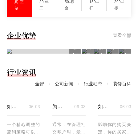
真正
20年
50+政
150+标
200+项
做到
工装
企客
杆工
标准
0增
经验

户选
程案
化施
项

择

例

工工
设
施
材
健
交
告别千篇一律的模板化方
匠心
艺

案，我们以创新设计思维，
企业优势
透明
打造
用品
覆盖
计
工
料
康
付
查看全部
施工
品质
质赢
多领
为工
结合项目需求与场景特点，
查看详情
创
质
品
环
保
更安
工程
得长
域空
程质
打造兼具实用性、美观性与
心
期信
间场
量保
独特性的专属方案，让每一
新
量
质
保
障
赖
景
驾护
个空间都与众不同。
航
优
优
优
优
优
行业资讯
势
势
势
势
势
全部
/
公司新闻
/
行业动态
/
装修百科
如何制定营销策略：你需要知道的一切
为您的企业在社交媒体上发布什么
如何进行市场调查：你真正需要知道的
06-03
06-03
06-03
一个精心调整的
通常，在管理社
影响你的购买决
营销策略可以让
交账户时，最困
定，你的买家是