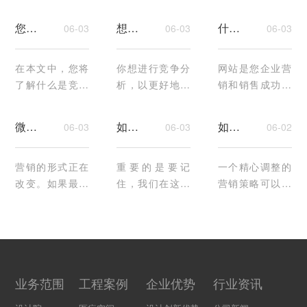
你的品牌获得成
难的部分是知道
谁，以及你的特
功。尽管制定营
在社交媒体上发
定市场最成功。
您的内部指南：什么是竞争环境分析？
想进行竞争分析吗？以下是你应该做的7个理由
什么是网站策略？为什么你需要它以及你如何做到
06-03
06-03
06-03
销策略的原则保
布什么信息。你
本质上，你需要
持不变，但仅在
经常会觉得自己
了解谁真正想要
2022年，我们就
在本文中，您将
在重复，没有足
你想进行竞争分
你的产品，以及
网站是您企业营
看到了向不同类
了解什么是竞争
够的话要说。您
析，以更好地了
如何向他们推
销和销售成功的
型内容的···
环境分析，为什
已经准备···
解竞争对手，推
销。此外，···
重要组成部分，
么它是必要的，
出新产品，甚至
但您如何开始，
微观和宏观影响者：如何工作
如何进行竞争性定价分析
如何制定营销策略：你需要知道的一切
06-03
06-03
06-02
以及如何进行竞
获得更多关于营
如何构建符合您
争环境分析。自
销策略的想法
的营销和业务目
行车比赛是世界
营销的形式正在
吗？让我们看看
重要的是要记
标的网站战略？
一个精心调整的
上最负盛名的比
改变。如果最初
你该怎么做！你
住，我们在这里
每个人都知道网
营销策略可以让
赛之一。···
我们信任广告，
开始了一个···
的使命是提供一
站对商业···
你的品牌获得成
现在我们信任谈
种产品或服务，
功。尽管制定营
论不同类型产品
可以在竞争中获
销策略的原则保
的影响者。这些
得竞争优势，但
持不变，但仅在
天，有影响力的
您仍然希望获得
2022年，我们就
业务范围
工程案例
企业优势
行业资讯
人越来越受欢
利润率。这可能
看到了向不同类
迎，因为人···
令人望而生···
型内容的···